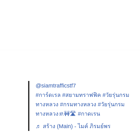
@siamtrafficstf7
#การ์ดเรล
#สยามทราฟฟิค
#วัยรุ่นกรม
ทางหลวง
#กรมทางหลวง
#วัยรุ่นกรม
ทางหลวง🚸🚧🛣️
#กาดเรน
♬ สร้าง (Main) - ไมค์ ภิรมย์พร