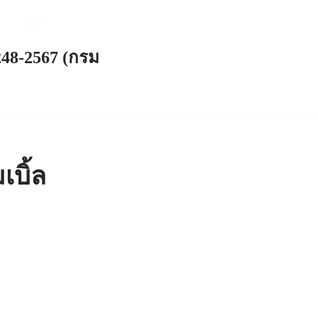
248-2567 (กรม
บิ้ล