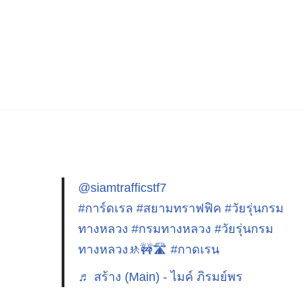
@siamtrafficstf7
#การ์ดเรล
#สยามทราฟฟิค
#วัยรุ่นกรม
ทางหลวง
#กรมทางหลวง
#วัยรุ่นกรม
ทางหลวง🚸🚧🛣️
#กาดเรน
♬ สร้าง (Main) - ไมค์ ภิรมย์พร