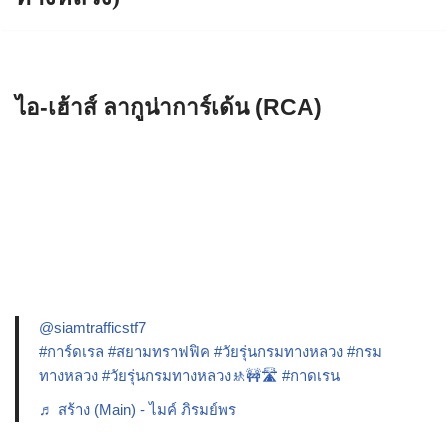
ไอ-เฮ้าส์ ลากูน่าการ์เด้น (RCA)
@siamtrafficstf7
#การ์ดเรล
#สยามทราฟฟิค
#วัยรุ่นกรมทางหลวง
#กรม
ทางหลวง
#วัยรุ่นกรมทางหลวง🚸🚧🛣️
#กาดเรน
♬ สร้าง (Main) - ไมค์ ภิรมย์พร