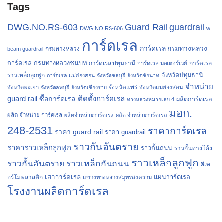
Tags
Guard Rail
guardrail
DWG.NO.RS-603
DWG.NO.RS-606
w
การ์ดเรล
การ์ดเรล กรมทางหลวง
กรมทางหลวง
beam guardrail
การ์ดเรล กรมทางหลวงชนบท
การ์ดเรล ปทุมธานี
การ์ดเรล
การ์ดเรล มอเตอร์เวย์
จังหวัดปทุมธานี
ราวเหล็กลูกฟูก
การ์ดเรล แม่ฮ่องสอน
จังหวัดชลบุรี
จังหวัดชัยนาท
จำหน่าย
จังหวัดแพร่
จังหวัดพะเยา
จังหวัดลพบุรี
จังหวัดเชียงราย
จังหวัดแม่ฮ่องสอน
guard rail
ติดตั้งการ์ดเรล
ซื้อการ์ดเรล
ผลิตการ์ดเรล
ทางหลวงหมายเลข 4
มอก.
ผลิต จำหน่าย การ์ดเรล
ผลิตจำหน่ายการ์ดเรล
ผลิต จำหน่ายการ์ดเรล
248-2531
ราคาการ์ดเรล
ราคา guard rail
ราคา guardrail
ราวกันอันตราย
ราคาราวเหล็กลูกฟูก
ราวกั้นถนน
ราวกั้นทางโค้ง
ราวเหล็กลูกฟูก
ราวกั้นอันตราย
ราวเหล็กกันถนน
สีเท
เสาการ์ดเรล
แผ่นการ์ดเรล
อร์โมพลาสติก
แขวงทางหลวงสมุทรสงคราม
โรงงานผลิตการ์ดเรล