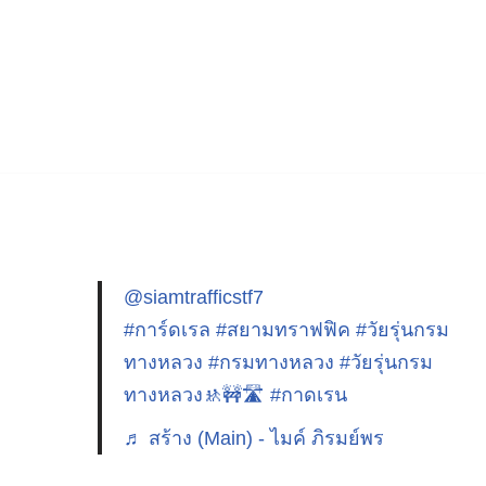
@siamtrafficstf7
#การ์ดเรล
#สยามทราฟฟิค
#วัยรุ่นกรม
ทางหลวง
#กรมทางหลวง
#วัยรุ่นกรม
ทางหลวง🚸🚧🛣️
#กาดเรน
♬ สร้าง (Main) - ไมค์ ภิรมย์พร