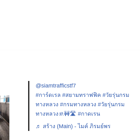
@siamtrafficstf7
#การ์ดเรล
#สยามทราฟฟิค
#วัยรุ่นกรม
ทางหลวง
#กรมทางหลวง
#วัยรุ่นกรม
ทางหลวง🚸🚧🛣️
#กาดเรน
♬ สร้าง (Main) - ไมค์ ภิรมย์พร