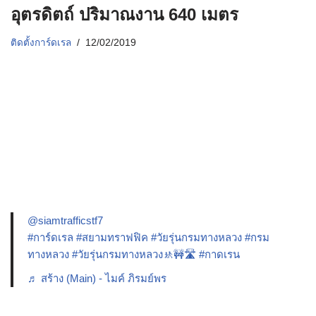
อุตรดิตถ์ ปริมาณงาน 640 เมตร
ติดตั้งการ์ดเรล
12/02/2019
@siamtrafficstf7
#การ์ดเรล
#สยามทราฟฟิค
#วัยรุ่นกรมทางหลวง
#กรม
ทางหลวง
#วัยรุ่นกรมทางหลวง🚸🚧🛣️
#กาดเรน
♬ สร้าง (Main) - ไมค์ ภิรมย์พร