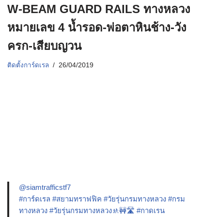
W-BEAM GUARD RAILS ทางหลวง
หมายเลข 4 น้ำรอด-พ่อตาหินช้าง-วัง
ครก-เสียบญวน
ติดตั้งการ์ดเรล
26/04/2019
@siamtrafficstf7
#การ์ดเรล
#สยามทราฟฟิค
#วัยรุ่นกรมทางหลวง
#กรม
ทางหลวง
#วัยรุ่นกรมทางหลวง🚸🚧🛣️
#กาดเรน