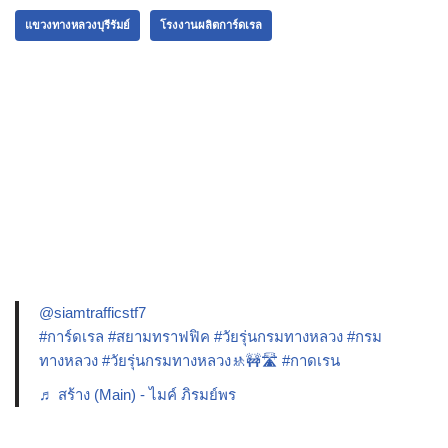
แขวงทางหลวงบุรีรัมย์
โรงงานผลิตการ์ดเรล
@siamtrafficstf7
#การ์ดเรล
#สยามทราฟฟิค
#วัยรุ่นกรมทางหลวง
#กรม
ทางหลวง
#วัยรุ่นกรมทางหลวง🚸🚧🛣️
#กาดเรน
♬ สร้าง (Main) - ไมค์ ภิรมย์พร