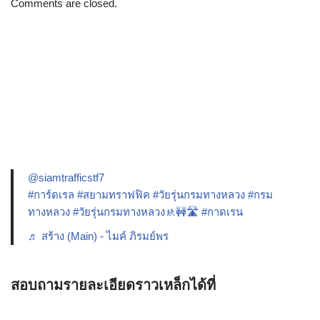
Comments are closed.
@siamtrafficstf7
#การ์ดเรล
#สยามทราฟฟิค
#วัยรุ่นกรมทางหลวง
#กรม
ทางหลวง
#วัยรุ่นกรมทางหลวง🚸🚧🛣️
#กาดเรน
♬ สร้าง (Main) - ไมค์ ภิรมย์พร
สอบถามรายละเอียดราวเหล็กได้ที่