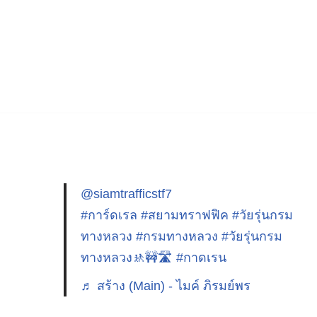
@siamtrafficstf7
#การ์ดเรล
#สยามทราฟฟิค
#วัยรุ่นกรม
ทางหลวง
#กรมทางหลวง
#วัยรุ่นกรม
ทางหลวง🚸🚧🛣️
#กาดเรน
♬ สร้าง (Main) - ไมค์ ภิรมย์พร