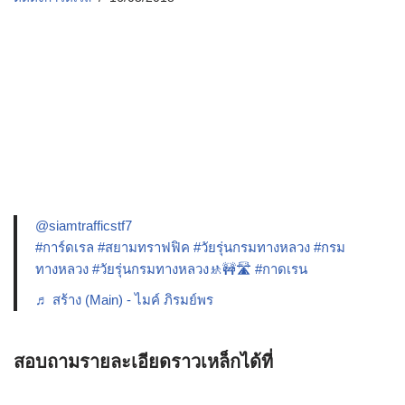
@siamtrafficstf7
#การ์ดเรล
#สยามทราฟฟิค
#วัยรุ่นกรมทางหลวง
#กรม
ทางหลวง
#วัยรุ่นกรมทางหลวง🚸🚧🛣️
#กาดเรน
♬ สร้าง (Main) - ไมค์ ภิรมย์พร
สอบถามรายละเอียดราวเหล็กได้ที่