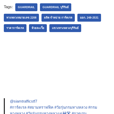
Tags:
GUARDRAIL
GUARDRAIL บุรีรัมย์
ทางหลวงหมายเลข 2208
ผลิต จำหน่าย การ์ดเรล
มอก. 248-2531
ราคาการ์ดเรล
ห้วยละเวี้ย
แขวงทางหลวงบุรีรัมย์
@siamtrafficstf7
#การ์ดเรล
#สยามทราฟฟิค
#วัยรุ่นกรมทางหลวง
#กรม
ทางหลวง
#วัยรุ่นกรมทางหลวง🚸🚧🛣️
#กาดเรน