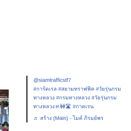
@siamtrafficstf7
#การ์ดเรล
#สยามทราฟฟิค
#วัยรุ่นกรม
ทางหลวง
#กรมทางหลวง
#วัยรุ่นกรม
ทางหลวง🚸🚧🛣️
#กาดเรน
♬ สร้าง (Main) - ไมค์ ภิรมย์พร