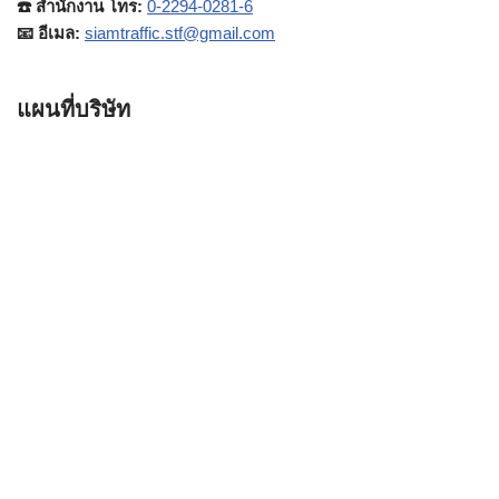
☎️ สำนักงาน โทร:
0-2294-0281-6
📧 อีเมล:
siamtraffic.stf@gmail.com
แผนที่บริษัท