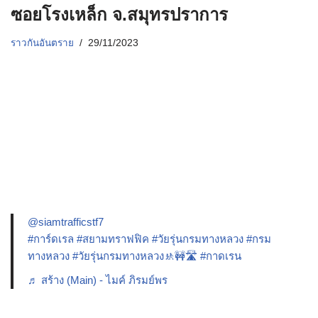
ซอยโรงเหล็ก จ.สมุทรปราการ
ราวกันอันตราย
29/11/2023
@siamtrafficstf7
#การ์ดเรล
#สยามทราฟฟิค
#วัยรุ่นกรมทางหลวง
#กรม
ทางหลวง
#วัยรุ่นกรมทางหลวง🚸🚧🛣️
#กาดเรน
♬ สร้าง (Main) - ไมค์ ภิรมย์พร