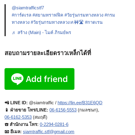
@siamtrafficstf7
#การ์ดเรล
#สยามทราฟฟิค
#วัยรุ่นกรมทางหลวง
#กรม
ทางหลวง
#วัยรุ่นกรมทางหลวง🚸🚧🛣️
#กาดเรน
♬ สร้าง (Main) - ไมค์ ภิรมย์พร
สอบถามรายละเอียดราวเหล็กได้ที่
📲 LINE ID:
@siamtraffic /
https://lin.ee/B31E6QD
📱 ฝ่ายขาย โทร/LINE:
06-6156-5553
(กมลชนก),
06-6162-5353
(สมฤดี)
☎️ สำนักงาน โทร:
0-2294-0281-6
📧 อีเมล:
siamtraffic.stf@gmail.com