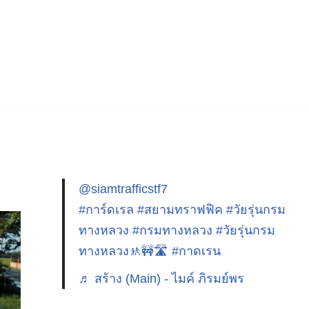
@siamtrafficstf7
#การ์ดเรล
#สยามทราฟฟิค
#วัยรุ่นกรม
ทางหลวง
#กรมทางหลวง
#วัยรุ่นกรม
ทางหลวง🚸🚧🛣️
#กาดเรน
♬ สร้าง (Main) - ไมค์ ภิรมย์พร