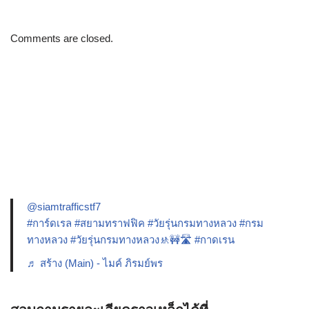
Comments are closed.
@siamtrafficstf7
#การ์ดเรล
#สยามทราฟฟิค
#วัยรุ่นกรมทางหลวง
#กรม
ทางหลวง
#วัยรุ่นกรมทางหลวง🚸🚧🛣️
#กาดเรน
♬ สร้าง (Main) - ไมค์ ภิรมย์พร