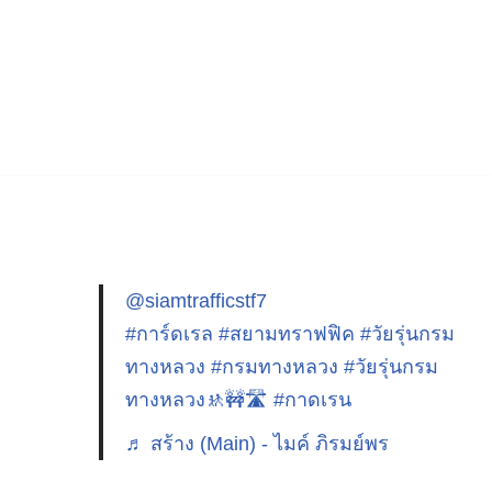
@siamtrafficstf7
#การ์ดเรล
#สยามทราฟฟิค
#วัยรุ่นกรม
ทางหลวง
#กรมทางหลวง
#วัยรุ่นกรม
ทางหลวง🚸🚧🛣️
#กาดเรน
♬ สร้าง (Main) - ไมค์ ภิรมย์พร