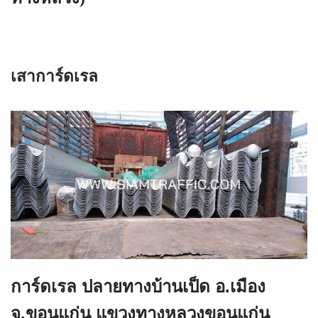
เสาการ์ดเรล
การ์ดเรล ปลายทางบ้านเป็ด อ.เมือง
จ.ขอนแก่น แขวงทางหลวงขอนแก่น