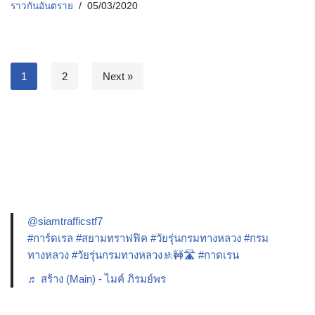
ราวกันอันตราย
05/03/2020
1
2
Next »
@siamtrafficstf7
#การ์ดเรล
#สยามทราฟฟิค
#วัยรุ่นกรมทางหลวง
#กรม
ทางหลวง
#วัยรุ่นกรมทางหลวง🚸🚧🛣️
#กาดเรน
♬ สร้าง (Main) - ไมค์ ภิรมย์พร