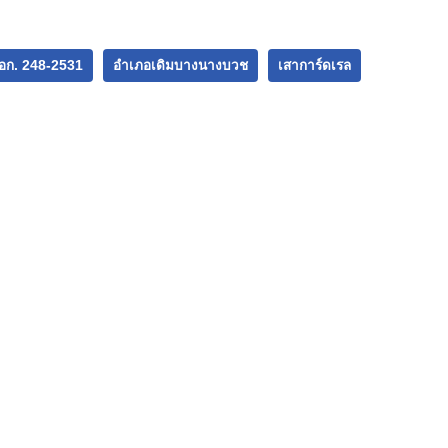
งไปที่
อ.ดอนเจดีย์
า
จ.สุพรรณบุรี
อก. 248-2531
อำเภอเดิมบางนางบวช
เสาการ์ดเรล