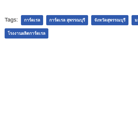
อ.เดิมบางนางบวช
เรล ส่งไปที่จังหวัด
การ์ดเรล ส่
จ.สุพรรณบุรี
สุพรรณบุรี
ประเทศพม่
Tags:
การ์ดเรล
การ์ดเรล สุพรรณบุรี
จังหวัดสุพรรณบุรี
ม
โรงงานผลิตการ์ดเรล