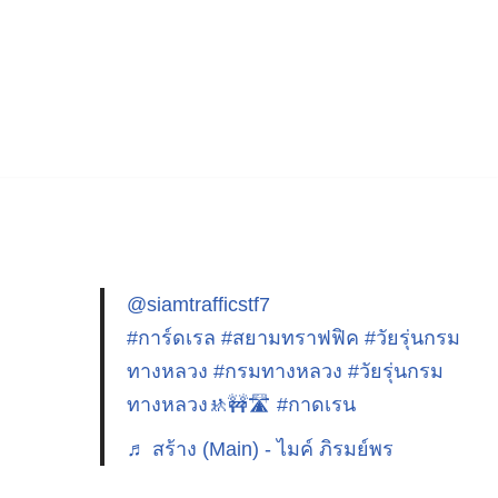
@siamtrafficstf7
#การ์ดเรล
#สยามทราฟฟิค
#วัยรุ่นกรม
ทางหลวง
#กรมทางหลวง
#วัยรุ่นกรม
ทางหลวง🚸🚧🛣️
#กาดเรน
♬ สร้าง (Main) - ไมค์ ภิรมย์พร