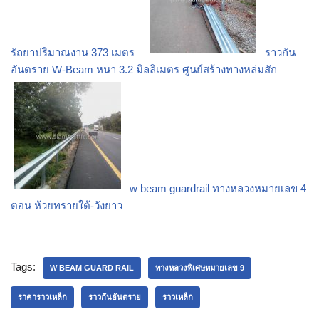
รัถยาปริมาณงาน 373 เมตร
ราวกัน
อันตราย W-Beam หนา 3.2 มิลลิเมตร ศูนย์สร้างทางหล่มสัก
w beam guardrail ทางหลวงหมายเลข 4
ตอน ห้วยทรายใต้-วังยาว
Tags:
W BEAM GUARD RAIL
ทางหลวงพิเศษหมายเลข 9
ราคาราวเหล็ก
ราวกันอันตราย
ราวเหล็ก