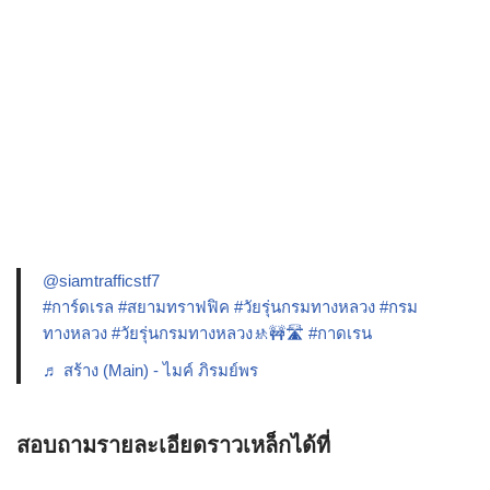
@siamtrafficstf7
#การ์ดเรล
#สยามทราฟฟิค
#วัยรุ่นกรมทางหลวง
#กรม
ทางหลวง
#วัยรุ่นกรมทางหลวง🚸🚧🛣️
#กาดเรน
♬ สร้าง (Main) - ไมค์ ภิรมย์พร
สอบถามรายละเอียดราวเหล็กได้ที่