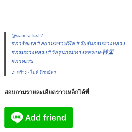
@siamtrafficstf7
#การ์ดเรล
#สยามทราฟฟิค
#วัยรุ่นกรมทางหลวง
#กรมทางหลวง
#วัยรุ่นกรมทางหลวง🚸🚧🛣️
#กาดเรน
♬ สร้าง - ไมค์ ภิรมย์พร
สอบถามรายละเอียดราวเหล็กได้ที่