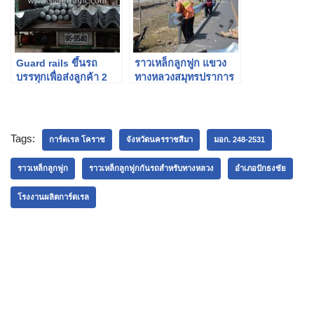
Guard rails ขึ้นรถ
ราวเหล็กลูกฟูก แขวง
บรรทุกเพื่อส่งลูกค้า 2
ทางหลวงสมุทรปราการ
เจ้าที่บริษัทขนส่ง
ปริมาณงาน 1,200 เมตร
Tags:
การ์ดเรล โคราช
จังหวัดนครราชสีมา
มอก. 248-2531
ราวเหล็กลูกฟูก
ราวเหล็กลูกฟูกกันรถสําหรับทางหลวง
อำเภอปักธงชัย
โรงงานผลิตการ์ดเรล