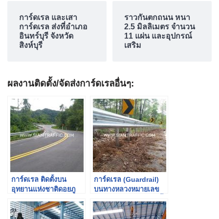
การ์ดเรล และเสา
ราวกันตกถนน หนา
การ์ดเรล ส่งที่อำเภอ
2.5 มิลลิเมตร จำนวน
อินทร์บุรี จังหวัด
11 แผ่น และอุปกรณ์
สิงห์บุรี
เสริม
ผลงานติดตั้ง/จัดส่งการ์ดเรลอื่นๆ:
การ์ดเรล ติดตั้งบน
การ์ดเรล (Guardrail)
อุทยานแห่งชาติดอยภู
บนทางหลวงหมายเลข
คา-บ่อเกลือ ปริมาณ
1217 ปากห้วยอ้อย-วังปึ้ง
1,744 เมตร