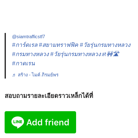
@siamtrafficstf7
#การ์ดเรล
#สยามทราฟฟิค
#วัยรุ่นกรมทางหลวง
#กรมทางหลวง
#วัยรุ่นกรมทางหลวง🚸🚧🛣️
#กาดเรน
♬ สร้าง - ไมค์ ภิรมย์พร
สอบถามรายละเอียดราวเหล็กได้ที่