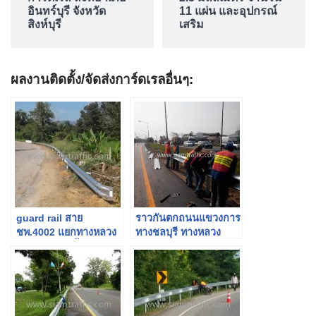
อินทร์บุรี จังหวัด
11 แผ่น และอุปกรณ์
สิงห์บุรี
เสริม
ผลงานติดตั้ง/จัดส่งการ์ดเรลอื่นๆ:
guard rail สาย
ราวกันตกถนนแขวงการ
ชพ.4002 แยกทางหลวง
ทางชลบุรี ทางหลวง
ชนบท 4112-น้ำตกจำปูน
หมายเลข 344 ปริมาณ
จังหวัดชุมพร
3,384 ม.