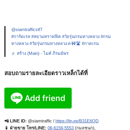
@siamtrafficstf7
#การ์ดเรล
#สยามทราฟฟิค
#วัยรุ่นกรมทางหลวง
#กรม
ทางหลวง
#วัยรุ่นกรมทางหลวง🚸🚧🛣️
#กาดเรน
♬ สร้าง (Main) - ไมค์ ภิรมย์พร
สอบถามรายละเอียดราวเหล็กได้ที่
📲 LINE ID:
@siamtraffic /
https://lin.ee/B31E6QD
📱 ฝ่ายขาย โทร/LINE:
06-6156-5553
(กมลชนก),