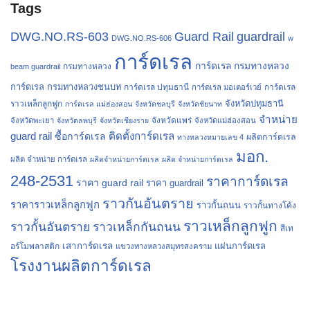
Tags
Guard Rail
guardrail
DWG.NO.RS-603
DWG.NO.RS-606
w
การ์ดเรล
การ์ดเรล กรมทางหลวง
กรมทางหลวง
beam guardrail
การ์ดเรล กรมทางหลวงชนบท
การ์ดเรล ปทุมธานี
การ์ดเรล
การ์ดเรล มอเตอร์เวย์
จังหวัดปทุมธานี
ราวเหล็กลูกฟูก
การ์ดเรล แม่ฮ่องสอน
จังหวัดชลบุรี
จังหวัดชัยนาท
จำหน่าย
จังหวัดแพร่
จังหวัดพะเยา
จังหวัดลพบุรี
จังหวัดเชียงราย
จังหวัดแม่ฮ่องสอน
guard rail
ติดตั้งการ์ดเรล
ซื้อการ์ดเรล
ผลิตการ์ดเรล
ทางหลวงหมายเลข 4
มอก.
ผลิต จำหน่าย การ์ดเรล
ผลิตจำหน่ายการ์ดเรล
ผลิต จำหน่ายการ์ดเรล
248-2531
ราคาการ์ดเรล
ราคา guard rail
ราคา guardrail
ราวกันอันตราย
ราคาราวเหล็กลูกฟูก
ราวกั้นถนน
ราวกั้นทางโค้ง
ราวเหล็กลูกฟูก
ราวกั้นอันตราย
ราวเหล็กกันถนน
สีเท
เสาการ์ดเรล
แผ่นการ์ดเรล
อร์โมพลาสติก
แขวงทางหลวงสมุทรสงคราม
โรงงานผลิตการ์ดเรล