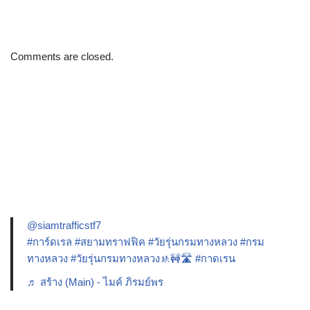
Comments are closed.
@siamtrafficstf7
#การ์ดเรล
#สยามทราฟฟิค
#วัยรุ่นกรมทางหลวง
#กรม
ทางหลวง
#วัยรุ่นกรมทางหลวง🚸🚧🛣️
#กาดเรน
♬ สร้าง (Main) - ไมค์ ภิรมย์พร