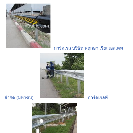
การ์ดเรล บริษัท พฤกษา เรียลเอสเตท
จำกัด (มหาชน)
การ์ดเรลที่