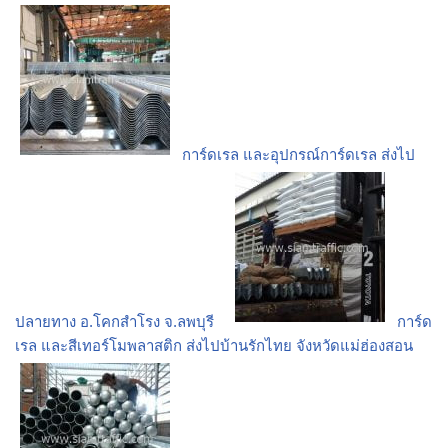
การ์ดเรล และอุปกรณ์การ์ดเรล ส่งไป
ปลายทาง อ.โคกสำโรง จ.ลพบุรี
การ์ด
เรล และสีเทอร์โมพลาสติก ส่งไปบ้านรักไทย จังหวัดแม่ฮ่องสอน