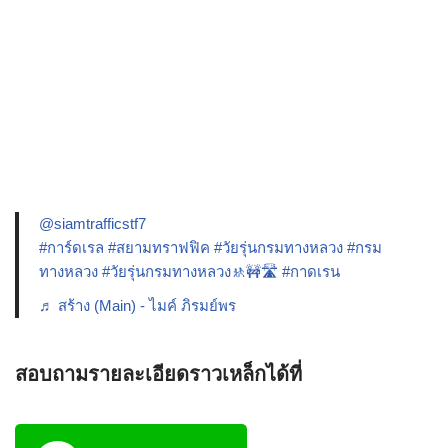
@siamtrafficstf7
#การ์ดเรล
#สยามทราฟฟิค
#วัยรุ่นกรมทางหลวง
#กรม
ทางหลวง
#วัยรุ่นกรมทางหลวง🚸🚧🛣️
#กาดเรน
♬ สร้าง (Main) - ไมค์ ภิรมย์พร
สอบถามรายละเอียดราวเหล็กได้ที่