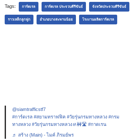
Tags:
การ์ดเรล
การ์ดเรล ประจวบคีรีขันธ์
จังหวัดประจวบคีรีขันธ์
ราวเหล็กลูกฟูก
อำเภอบางสะพานน้อย
โรงงานผลิตการ์ดเรล
@siamtrafficstf7
#การ์ดเรล
#สยามทราฟฟิค
#วัยรุ่นกรมทางหลวง
#กรม
ทางหลวง
#วัยรุ่นกรมทางหลวง🚸🚧🛣️
#กาดเรน
♬ สร้าง (Main) - ไมค์ ภิรมย์พร