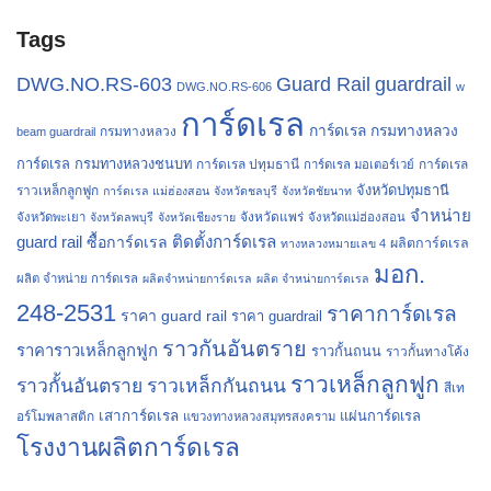
Tags
Guard Rail
guardrail
DWG.NO.RS-603
DWG.NO.RS-606
w
การ์ดเรล
การ์ดเรล กรมทางหลวง
กรมทางหลวง
beam guardrail
การ์ดเรล กรมทางหลวงชนบท
การ์ดเรล ปทุมธานี
การ์ดเรล
การ์ดเรล มอเตอร์เวย์
จังหวัดปทุมธานี
ราวเหล็กลูกฟูก
การ์ดเรล แม่ฮ่องสอน
จังหวัดชลบุรี
จังหวัดชัยนาท
จำหน่าย
จังหวัดแพร่
จังหวัดพะเยา
จังหวัดลพบุรี
จังหวัดเชียงราย
จังหวัดแม่ฮ่องสอน
guard rail
ติดตั้งการ์ดเรล
ซื้อการ์ดเรล
ผลิตการ์ดเรล
ทางหลวงหมายเลข 4
มอก.
ผลิต จำหน่าย การ์ดเรล
ผลิตจำหน่ายการ์ดเรล
ผลิต จำหน่ายการ์ดเรล
248-2531
ราคาการ์ดเรล
ราคา guard rail
ราคา guardrail
ราวกันอันตราย
ราคาราวเหล็กลูกฟูก
ราวกั้นถนน
ราวกั้นทางโค้ง
ราวเหล็กลูกฟูก
ราวกั้นอันตราย
ราวเหล็กกันถนน
สีเท
เสาการ์ดเรล
แผ่นการ์ดเรล
อร์โมพลาสติก
แขวงทางหลวงสมุทรสงคราม
โรงงานผลิตการ์ดเรล