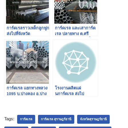
การ์ดเรลราวเหล็กลูกฟูก
การ์ดเรล และเสาการ์ด
ส่งไปที่จังหวัด
เรล ปลายทาง ต.ศรี
สุราษฎร์ธานี ภาคใต้
สุนทร อ.ถลาง จ.ภูเก็ต
การ์ดเรล แยกทางหลวง
โรงงานผลิตแผ่
1095 บ.ปางคอง อ.ปาง
นการ์ดเรล ส่งไป
มะผ้า จ.แม่ฮ่องสอน
สำนักงานบำรุงทางหลวง
พิเศษระหว่างเมือง
Tags:
การ์ดเรล
การ์ดเรล สุราษฎร์ธานี
จังหวัดสุราษฎร์ธานี