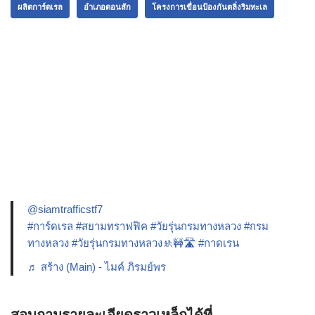
ผลิตการ์ดเรล
อำเภอดอนสัก
โครงการเขื่อนป้องกันตลิ่งริมทะเล
@siamtrafficstf7
#การ์ดเรล
#สยามทราฟฟิค
#วัยรุ่นกรมทางหลวง
#กรม
ทางหลวง
#วัยรุ่นกรมทางหลวง🚸🚧🛣️
#กาดเรน
♬ สร้าง (Main) - ไมค์ ภิรมย์พร