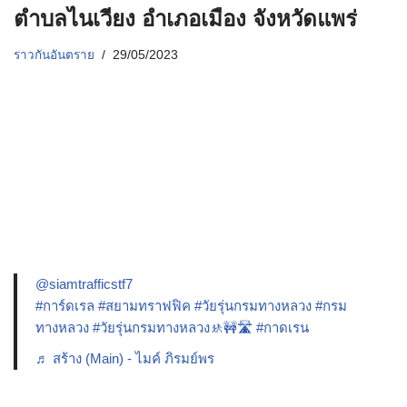
ตำบลไนเวียง อำเภอเมือง จังหวัดแพร่
ราวกันอันตราย
29/05/2023
@siamtrafficstf7
#การ์ดเรล
#สยามทราฟฟิค
#วัยรุ่นกรมทางหลวง
#กรม
ทางหลวง
#วัยรุ่นกรมทางหลวง🚸🚧🛣️
#กาดเรน
♬ สร้าง (Main) - ไมค์ ภิรมย์พร