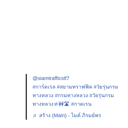
@siamtrafficstf7
#การ์ดเรล
#สยามทราฟฟิค
#วัยรุ่นกรม
ทางหลวง
#กรมทางหลวง
#วัยรุ่นกรม
ทางหลวง🚸🚧🛣️
#กาดเรน
♬ สร้าง (Main) - ไมค์ ภิรมย์พร