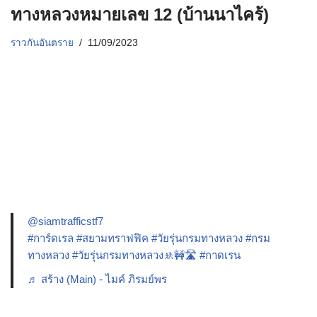
ทางหลวงหมายเลข 12 (บ้านนาไคร้)
ราวกันอันตราย
11/09/2023
@siamtrafficstf7
#การ์ดเรล
#สยามทราฟฟิค
#วัยรุ่นกรมทางหลวง
#กรม
ทางหลวง
#วัยรุ่นกรมทางหลวง🚸🚧🛣️
#กาดเรน
♬ สร้าง (Main) - ไมค์ ภิรมย์พร