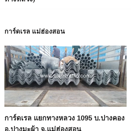
การ์ดเรล แม่ฮ่องสอน
การ์ดเรล แยกทางหลวง 1095 บ.ปางคอง
อ.ปางมะผ้า จ.แม่ฮ่องสอน