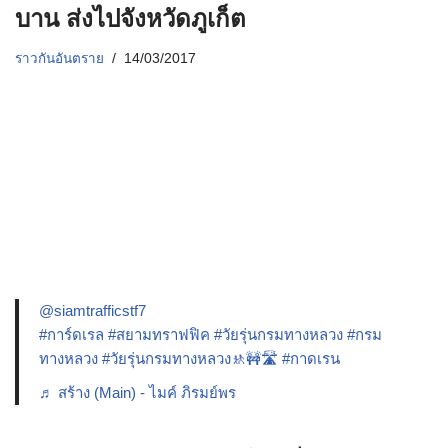
บาน ส่งไปจังหวัดภูเก็ต
ราวกันอันตราย
14/03/2017
@siamtrafficstf7
#การ์ดเรล
#สยามทราฟฟิค
#วัยรุ่นกรมทางหลวง
#กรม
ทางหลวง
#วัยรุ่นกรมทางหลวง🚸🚧🛣️
#กาดเรน
♬ สร้าง (Main) - ไมค์ ภิรมย์พร