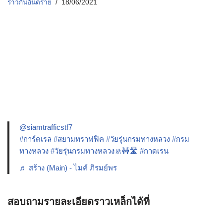
ราวกันอันตราย
18/06/2021
@siamtrafficstf7
#การ์ดเรล
#สยามทราฟฟิค
#วัยรุ่นกรมทางหลวง
#กรม
ทางหลวง
#วัยรุ่นกรมทางหลวง🚸🚧🛣️
#กาดเรน
♬ สร้าง (Main) - ไมค์ ภิรมย์พร
สอบถามรายละเอียดราวเหล็กได้ที่