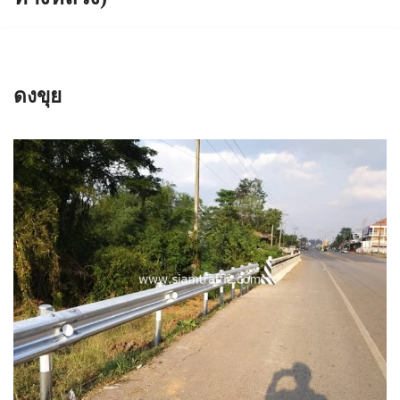
ดงขุย