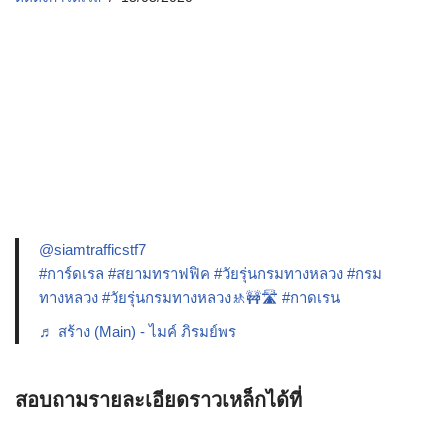
@siamtrafficstf7
#การ์ดเรล
#สยามทราฟฟิค
#วัยรุ่นกรมทางหลวง
#กรม
ทางหลวง
#วัยรุ่นกรมทางหลวง🚸🚧🛣️
#กาดเรน
♬ สร้าง (Main) - ไมค์ ภิรมย์พร
สอบถามรายละเอียดราวเหล็กได้ที่