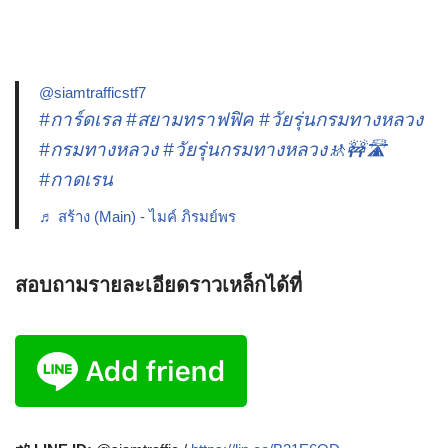
@siamtrafficstf7
#การ์ดเรล
#สยามทราฟฟิค
#วัยรุ่นกรมทางหลวง
#กรมทางหลวง
#วัยรุ่นกรมทางหลวง🚸🚧🛣️
#กาดเรน
♬ สร้าง (Main) - ไมค์ ภิรมย์พร
สอบถามรายละเอียดราวเหล็กได้ที่