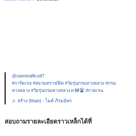
@siamtrafficstf7
#การ์ดเรล
#สยามทราฟฟิค
#วัยรุ่นกรมทางหลวง
#กรม
ทางหลวง
#วัยรุ่นกรมทางหลวง🚸🚧🛣️
#กาดเรน
♬ สร้าง (Main) - ไมค์ ภิรมย์พร
สอบถามรายละเอียดราวเหล็กได้ที่