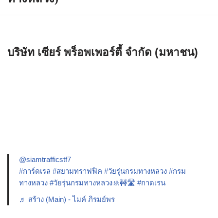
บริษัท เซียร์ พร็อพเพอร์ตี้ จำกัด (มหาชน)
@siamtrafficstf7
#การ์ดเรล
#สยามทราฟฟิค
#วัยรุ่นกรมทางหลวง
#กรม
ทางหลวง
#วัยรุ่นกรมทางหลวง🚸🚧🛣️
#กาดเรน
♬ สร้าง (Main) - ไมค์ ภิรมย์พร