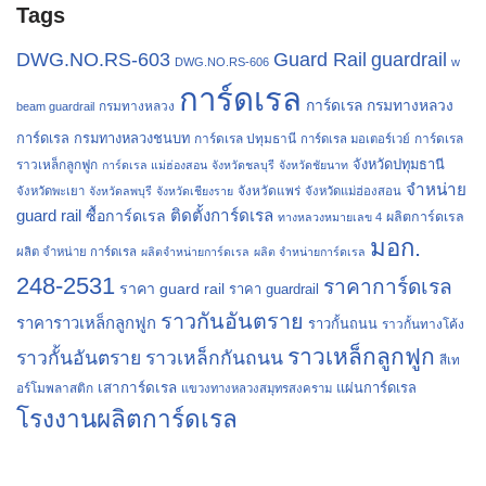
Tags
Guard Rail
guardrail
DWG.NO.RS-603
DWG.NO.RS-606
w
การ์ดเรล
การ์ดเรล กรมทางหลวง
กรมทางหลวง
beam guardrail
การ์ดเรล กรมทางหลวงชนบท
การ์ดเรล ปทุมธานี
การ์ดเรล
การ์ดเรล มอเตอร์เวย์
จังหวัดปทุมธานี
ราวเหล็กลูกฟูก
การ์ดเรล แม่ฮ่องสอน
จังหวัดชลบุรี
จังหวัดชัยนาท
จำหน่าย
จังหวัดแพร่
จังหวัดพะเยา
จังหวัดลพบุรี
จังหวัดเชียงราย
จังหวัดแม่ฮ่องสอน
guard rail
ติดตั้งการ์ดเรล
ซื้อการ์ดเรล
ผลิตการ์ดเรล
ทางหลวงหมายเลข 4
มอก.
ผลิต จำหน่าย การ์ดเรล
ผลิตจำหน่ายการ์ดเรล
ผลิต จำหน่ายการ์ดเรล
248-2531
ราคาการ์ดเรล
ราคา guard rail
ราคา guardrail
ราวกันอันตราย
ราคาราวเหล็กลูกฟูก
ราวกั้นถนน
ราวกั้นทางโค้ง
ราวเหล็กลูกฟูก
ราวกั้นอันตราย
ราวเหล็กกันถนน
สีเท
เสาการ์ดเรล
แผ่นการ์ดเรล
อร์โมพลาสติก
แขวงทางหลวงสมุทรสงคราม
โรงงานผลิตการ์ดเรล