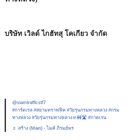
บริษัท เวิลด์ ไกฮัทสุ โคเกียว จำกัด
@siamtrafficstf7
#การ์ดเรล
#สยามทราฟฟิค
#วัยรุ่นกรมทางหลวง
#กรม
ทางหลวง
#วัยรุ่นกรมทางหลวง🚸🚧🛣️
#กาดเรน
♬ สร้าง (Main) - ไมค์ ภิรมย์พร