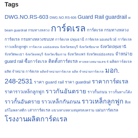
Tags
Guard Rail
guardrail
DWG.NO.RS-603
DWG.NO.RS-606
w
การ์ดเรล
การ์ดเรล กรมทางหลวง
กรมทางหลวง
beam guardrail
การ์ดเรล กรมทางหลวงชนบท
การ์ดเรล ปทุมธานี
การ์ดเรล
การ์ดเรล มอเตอร์เวย์
จังหวัดปทุมธานี
ราวเหล็กลูกฟูก
การ์ดเรล แม่ฮ่องสอน
จังหวัดชลบุรี
จังหวัดชัยนาท
จำหน่าย
จังหวัดแพร่
จังหวัดพะเยา
จังหวัดลพบุรี
จังหวัดเชียงราย
จังหวัดแม่ฮ่องสอน
guard rail
ติดตั้งการ์ดเรล
ซื้อการ์ดเรล
ผลิตการ์ดเรล
ทางหลวงหมายเลข 4
มอก.
ผลิต จำหน่าย การ์ดเรล
ผลิตจำหน่ายการ์ดเรล
ผลิต จำหน่ายการ์ดเรล
248-2531
ราคาการ์ดเรล
ราคา guard rail
ราคา guardrail
ราวกันอันตราย
ราคาราวเหล็กลูกฟูก
ราวกั้นถนน
ราวกั้นทางโค้ง
ราวเหล็กลูกฟูก
ราวกั้นอันตราย
ราวเหล็กกันถนน
สีเท
เสาการ์ดเรล
แผ่นการ์ดเรล
อร์โมพลาสติก
แขวงทางหลวงสมุทรสงคราม
โรงงานผลิตการ์ดเรล