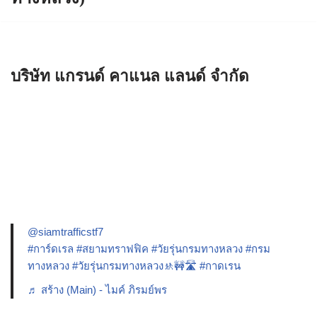
บริษัท แกรนด์ คาแนล แลนด์ จำกัด
@siamtrafficstf7
#การ์ดเรล
#สยามทราฟฟิค
#วัยรุ่นกรมทางหลวง
#กรม
ทางหลวง
#วัยรุ่นกรมทางหลวง🚸🚧🛣️
#กาดเรน
♬ สร้าง (Main) - ไมค์ ภิรมย์พร