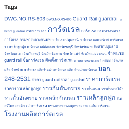
Tags
Guard Rail
guardrail
DWG.NO.RS-603
DWG.NO.RS-606
w
การ์ดเรล
การ์ดเรล กรมทางหลวง
กรมทางหลวง
beam guardrail
การ์ดเรล กรมทางหลวงชนบท
การ์ดเรล ปทุมธานี
การ์ดเรล
การ์ดเรล มอเตอร์เวย์
จังหวัดปทุมธานี
ราวเหล็กลูกฟูก
การ์ดเรล แม่ฮ่องสอน
จังหวัดชลบุรี
จังหวัดชัยนาท
จำหน่าย
จังหวัดแพร่
จังหวัดพะเยา
จังหวัดลพบุรี
จังหวัดเชียงราย
จังหวัดแม่ฮ่องสอน
guard rail
ติดตั้งการ์ดเรล
ซื้อการ์ดเรล
ผลิตการ์ดเรล
ทางหลวงหมายเลข 4
มอก.
ผลิต จำหน่าย การ์ดเรล
ผลิตจำหน่ายการ์ดเรล
ผลิต จำหน่ายการ์ดเรล
248-2531
ราคาการ์ดเรล
ราคา guard rail
ราคา guardrail
ราวกันอันตราย
ราคาราวเหล็กลูกฟูก
ราวกั้นถนน
ราวกั้นทางโค้ง
ราวเหล็กลูกฟูก
ราวกั้นอันตราย
ราวเหล็กกันถนน
สีเท
เสาการ์ดเรล
แผ่นการ์ดเรล
อร์โมพลาสติก
แขวงทางหลวงสมุทรสงคราม
โรงงานผลิตการ์ดเรล