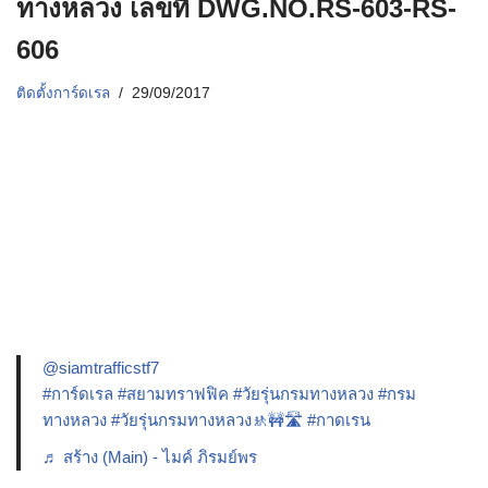
ทางหลวง เลขที่ DWG.NO.RS-603-RS-
606
ติดตั้งการ์ดเรล
29/09/2017
@siamtrafficstf7
#การ์ดเรล
#สยามทราฟฟิค
#วัยรุ่นกรมทางหลวง
#กรม
ทางหลวง
#วัยรุ่นกรมทางหลวง🚸🚧🛣️
#กาดเรน
♬ สร้าง (Main) - ไมค์ ภิรมย์พร