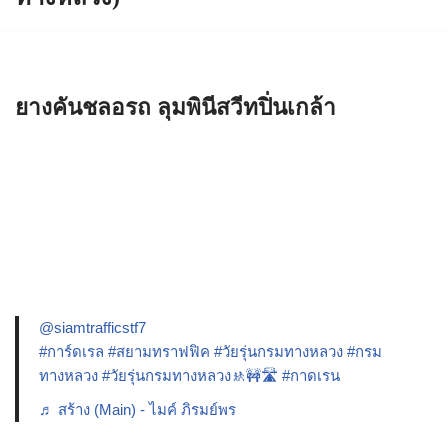
ยางคันชลอรถ ลุมพินีสวีทปิ่นเกล้า
@siamtrafficstf7
#การ์ดเรล
#สยามทราฟฟิค
#วัยรุ่นกรมทางหลวง
#กรม
ทางหลวง
#วัยรุ่นกรมทางหลวง🚸🚧🛣️
#กาดเรน
♬ สร้าง (Main) - ไมค์ ภิรมย์พร