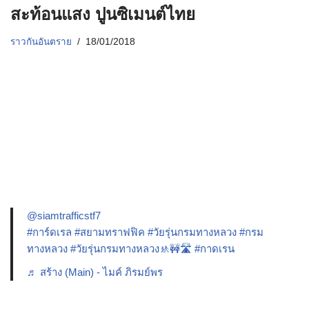
สะท้อนแสง ปูนซิเมนต์ไทย
ราวกันอันตราย
18/01/2018
@siamtrafficstf7
#การ์ดเรล
#สยามทราฟฟิค
#วัยรุ่นกรมทางหลวง
#กรม
ทางหลวง
#วัยรุ่นกรมทางหลวง🚸🚧🛣️
#กาดเรน
♬ สร้าง (Main) - ไมค์ ภิรมย์พร