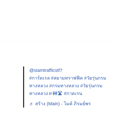
@siamtrafficstf7
#การ์ดเรล
#สยามทราฟฟิค
#วัยรุ่นกรม
ทางหลวง
#กรมทางหลวง
#วัยรุ่นกรม
ทางหลวง🚸🚧🛣️
#กาดเรน
♬ สร้าง (Main) - ไมค์ ภิรมย์พร