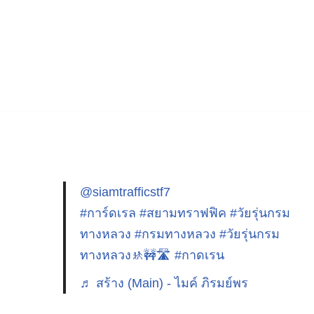
@siamtrafficstf7
#การ์ดเรล
#สยามทราฟฟิค
#วัยรุ่นกรม
ทางหลวง
#กรมทางหลวง
#วัยรุ่นกรม
ทางหลวง🚸🚧🛣️
#กาดเรน
♬ สร้าง (Main) - ไมค์ ภิรมย์พร