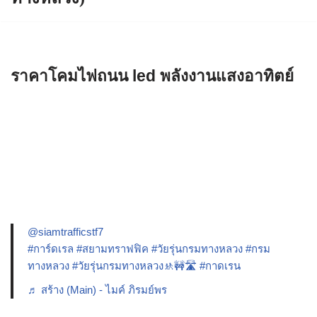
ราคาโคมไฟถนน led พลังงานแสงอาทิตย์
@siamtrafficstf7
#การ์ดเรล
#สยามทราฟฟิค
#วัยรุ่นกรมทางหลวง
#กรม
ทางหลวง
#วัยรุ่นกรมทางหลวง🚸🚧🛣️
#กาดเรน
♬ สร้าง (Main) - ไมค์ ภิรมย์พร