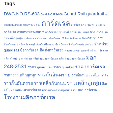
Tags
Guard Rail
guardrail
DWG.NO.RS-603
DWG.NO.RS-606
w
การ์ดเรล
การ์ดเรล กรมทางหลวง
กรมทางหลวง
beam guardrail
การ์ดเรล กรมทางหลวงชนบท
การ์ดเรล ปทุมธานี
การ์ดเรล
การ์ดเรล มอเตอร์เวย์
จังหวัดปทุมธานี
ราวเหล็กลูกฟูก
การ์ดเรล แม่ฮ่องสอน
จังหวัดชลบุรี
จังหวัดชัยนาท
จำหน่าย
จังหวัดแพร่
จังหวัดพะเยา
จังหวัดลพบุรี
จังหวัดเชียงราย
จังหวัดแม่ฮ่องสอน
guard rail
ติดตั้งการ์ดเรล
ซื้อการ์ดเรล
ผลิตการ์ดเรล
ทางหลวงหมายเลข 4
มอก.
ผลิต จำหน่าย การ์ดเรล
ผลิตจำหน่ายการ์ดเรล
ผลิต จำหน่ายการ์ดเรล
248-2531
ราคาการ์ดเรล
ราคา guard rail
ราคา guardrail
ราวกันอันตราย
ราคาราวเหล็กลูกฟูก
ราวกั้นถนน
ราวกั้นทางโค้ง
ราวเหล็กลูกฟูก
ราวกั้นอันตราย
ราวเหล็กกันถนน
สีเท
เสาการ์ดเรล
แผ่นการ์ดเรล
อร์โมพลาสติก
แขวงทางหลวงสมุทรสงคราม
โรงงานผลิตการ์ดเรล