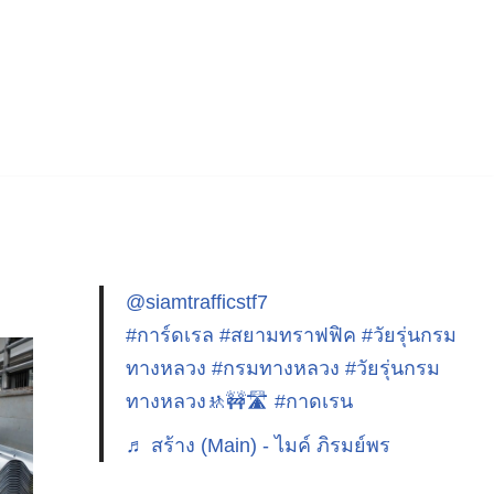
@siamtrafficstf7
#การ์ดเรล
#สยามทราฟฟิค
#วัยรุ่นกรม
ทางหลวง
#กรมทางหลวง
#วัยรุ่นกรม
ทางหลวง🚸🚧🛣️
#กาดเรน
♬ สร้าง (Main) - ไมค์ ภิรมย์พร