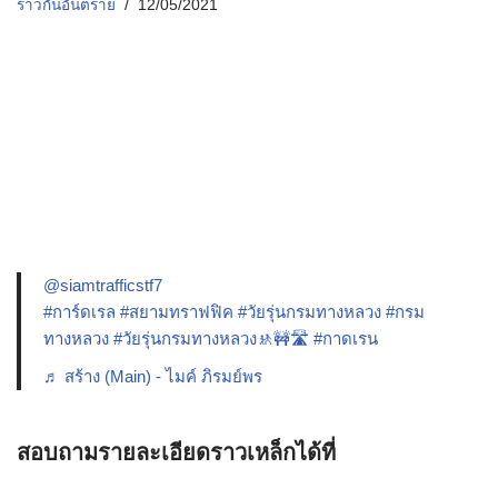
ราวกันอันตราย
12/05/2021
@siamtrafficstf7
#การ์ดเรล
#สยามทราฟฟิค
#วัยรุ่นกรมทางหลวง
#กรม
ทางหลวง
#วัยรุ่นกรมทางหลวง🚸🚧🛣️
#กาดเรน
♬ สร้าง (Main) - ไมค์ ภิรมย์พร
สอบถามรายละเอียดราวเหล็กได้ที่